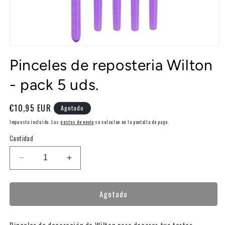
Abrir
elemento
Pinceles de reposteria Wilton
multimedia
1
en
- pack 5 uds.
una
ventana
modal
Precio
€10,95 EUR
Agotado
habitual
Impuesto incluido. Los
gastos de envío
se calculan en la pantalla de pago.
Cantidad
Reducir
Aumentar
cantidad
cantidad
para
para
Agotado
Pinceles
Pinceles
de
de
reposteria
reposteria
Pinceles de decoración de Wilton para decorar tus tartas,