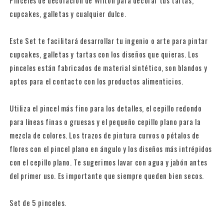
Wilton
Wilton
-
-
cupcakes, galletas y cualquier dulce.
pack
pack
5
5
Este Set te facilitará desarrollar tu ingenio o arte para pintar
uds.
uds.
cupcakes, galletas y tartas con los diseños que quieras. Los
pinceles están fabricados de material sintético, son blandos y
aptos para el contacto con los productos alimenticios.
Utiliza el pincel más fino para los detalles, el cepillo redondo
para líneas finas o gruesas y el pequeño cepillo plano para la
mezcla de colores. Los trazos de pintura curvos o pétalos de
flores con el pincel plano en ángulo y los diseños más intrépidos
con el cepillo plano. Te sugerimos lavar con agua y jabón antes
del primer uso. Es importante que siempre queden bien secos.
Set de 5 pinceles.